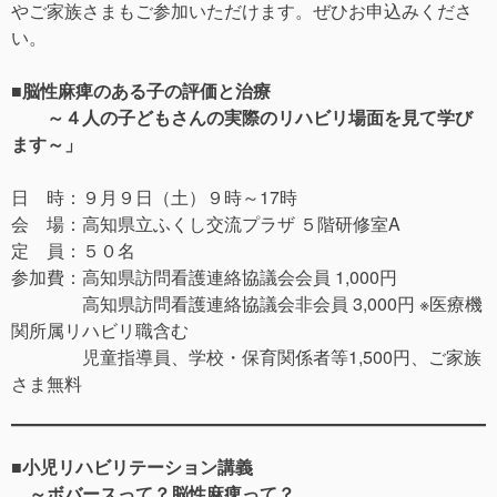
やご家族さまもご参加いただけます。ぜひお申込みくださ
い。
■脳性麻痺のある子の評価と治療
～４人の子どもさんの実際のリハビリ場面を見て学び
ます～」
日 時：９月９日（土）９時～17時
会 場：高知県立ふくし交流プラザ ５階研修室A
定 員：５０名
参加費：高知県訪問看護連絡協議会会員 1,000円
高知県訪問看護連絡協議会非会員 3,000円 ※医療機
関所属リハビリ職含む
児童指導員、学校・保育関係者等1,500円、ご家族
さま無料
■小児リハビリテーション講義
～ボバースって？脳性麻痺って？