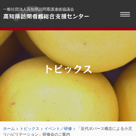
Skip
一般社団法人高知県訪問看護連絡協議会
to
高知県訪問看護総合支援センター
content
トピックス
ホーム
>
トピックス
>
イベント／研修
>
「近代ボバース概念による小児
リハビリテーション」研修会のご案内