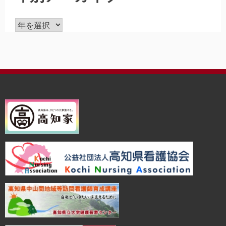
ア
ー
カ
イ
ブ