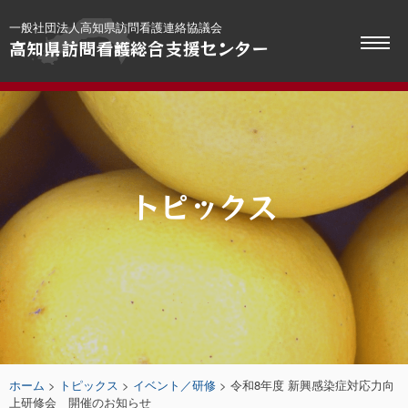
Skip
一般社団法人高知県訪問看護連絡協議会
to
高知県訪問看護総合支援センター
content
トピックス
ホーム
>
トピックス
>
イベント／研修
>
令和8年度 新興感染症対応力向
上研修会 開催のお知らせ