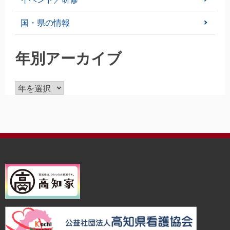
ョ
国・県の情報
ン
年別アーカイブ
ア
ー
カ
イ
ブ