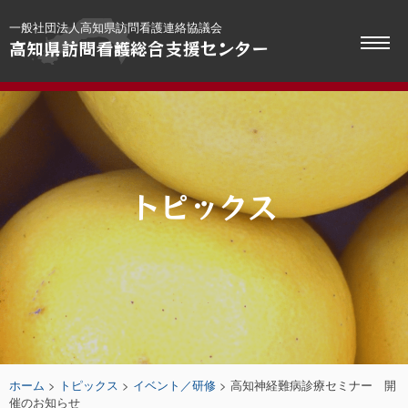
Skip
一般社団法人高知県訪問看護連絡協議会
to
高知県訪問看護総合支援センター
content
トピックス
ホーム
>
トピックス
>
イベント／研修
>
高知神経難病診療セミナー 開
催のお知らせ