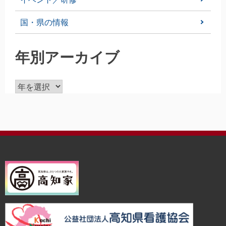
ン
国・県の情報
年別アーカイブ
ア
ー
カ
イ
ブ